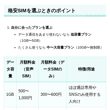
格安SIMを選ぶときのポイント
自分に合ったプランを選ぶ
データ通信をあまり使わないなら
低容量プラン
（1GB〜5GB）
たくさん使うなら
中〜大容量プラン
（10GB〜無制限）
デー
月額料金
月額料金（デ
タ容
（音声
ータSIMの
特徴/用途
量
SIM）
み）
ほぼ通話専用や
500〜
1GB
300〜600円
SNSのみ使用する
1,000円
人向け