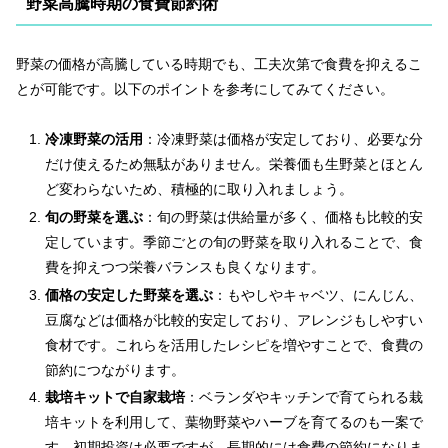
野菜高騰時期の食費節約術
野菜の価格が高騰している時期でも、工夫次第で食費を抑えるこ
とが可能です。以下のポイントを参考にしてみてください。
冷凍野菜の活用
：冷凍野菜は価格が安定しており、必要な分
だけ使えるため無駄がありません。栄養価も生野菜とほとん
ど変わらないため、積極的に取り入れましょう。
旬の野菜を選ぶ
：旬の野菜は供給量が多く、価格も比較的安
定しています。季節ごとの旬の野菜を取り入れることで、食
費を抑えつつ栄養バランスも良くなります。
価格の安定した野菜を選ぶ
：もやしやキャベツ、にんじん、
豆腐などは価格が比較的安定しており、アレンジもしやすい
食材です。これらを活用したレシピを増やすことで、食費の
節約につながります。
栽培キットで自家栽培
：ベランダやキッチンで育てられる栽
培キットを利用して、葉物野菜やハーブを育てるのも一案で
す。初期投資は必要ですが、長期的には食費の節約になりま