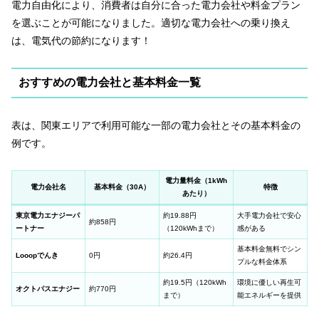
電力自由化により、消費者は自分に合った電力会社や料金プラン
を選ぶことが可能になりました。適切な電力会社への乗り換え
は、電気代の節約になります！
おすすめの電力会社と基本料金一覧
表は、関東エリアで利用可能な一部の電力会社とその基本料金の
例です。
電力量料金（1kWh
電力会社名
基本料金（30A）
特徴
あたり）
東京電力エナジーパ
約19.88円
大手電力会社で安心
約858円
ートナー
（120kWhまで）
感がある
基本料金無料でシン
Looopでんき
0円
約26.4円
プルな料金体系
約19.5円（120kWh
環境に優しい再生可
オクトパスエナジー
約770円
まで）
能エネルギーを提供