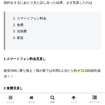
節約をするにあたり夫と話し合った結果、まず見直したのは
スマートフォン料金
食費
光熱費
家賃
1.スマートフォン料金見直し
格安SIMに乗り換え！我が家では年間1人当たり
約￥72,000
節約成
功！！
2.食費見直し
食材を1週間分まとめ買いし自炊する＆外食を減らすと年間
約15〜
メニュー
ホーム
検索
トップ
サイドバー