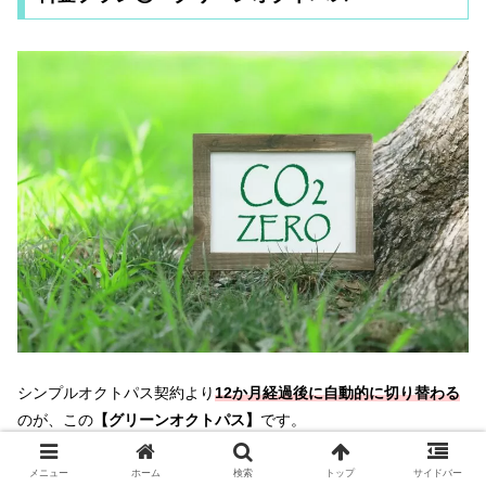
シンプルオクトパス契約より
12か月経過後に自動的に切り替わる
のが、この
【グリーンオクトパス】
です。
このプランはオクトパスエナジーの理念を体現する、
再生可能エ
メニュー
ホーム
検索
トップ
サイドバー