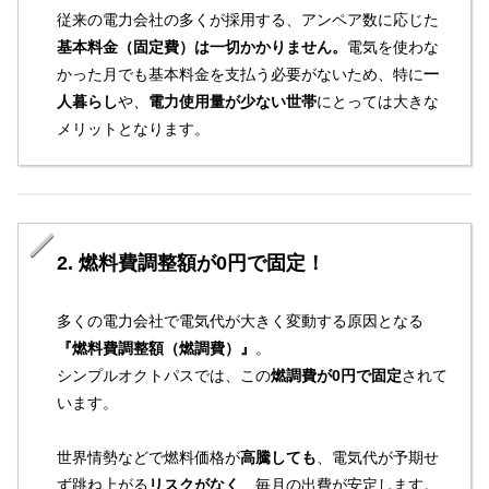
従来の電力会社の多くが採用する、アンペア数に応じた
基本料金（固定費）は一切かかりません。
電気を使わな
かった月でも基本料金を支払う必要がないため、特に
一
人暮らし
や、
電力使用量が少ない世帯
にとっては大きな
メリットとなります。
2. 燃料費調整額が0円で固定！
多くの電力会社で電気代が大きく変動する原因となる
『燃料費調整額（燃調費）』
。
シンプルオクトパスでは、この
燃調費が0円で固定
されて
います。
世界情勢などで燃料価格が
高騰しても
、電気代が予期せ
ず跳ね上がる
リスクがなく
、毎月の出費が安定します。