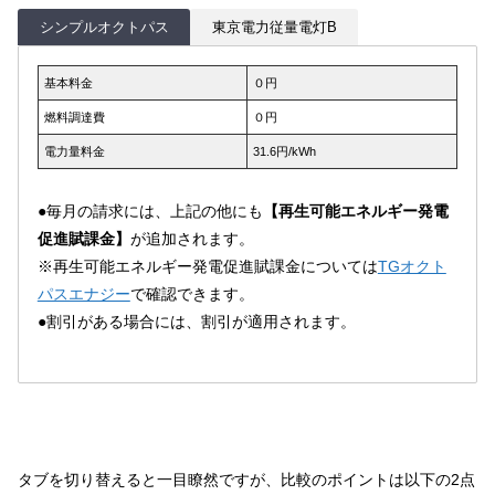
シンプルオクトパス
東京電力従量電灯B
基本料金
０円
燃料調達費
０円
電力量料金
31.6円/kWh
●毎月の請求には、上記の他にも
【再生可能エネルギー発電
促進賦課金】
が追加されます。
※再生可能エネルギー発電促進賦課金については
TGオクト
パスエナジー
で確認できます。
●割引がある場合には、割引が適用されます。
タブを切り替えると一目瞭然ですが、比較のポイントは以下の2点