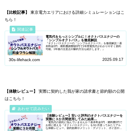
【比較記事】
東京電力エリアにおける詳細シミュレーションはこ
ちら！
電気代をもっとシンプルに！オクトパスエナジーの
「シンプルオクトパス」を徹底解説
『オクトパスエナジーの「シンプルオクトパス」を徹底解説！基
本料金0円・燃料費調整額0円で1年間電気代がわかりやすく節約
可能。1年後の注意点や解約方法も紹介します。』
2025.09.17
30s-lifehack.com
【体験レビュー】
実際に契約した我が家の請求書と節約額の公開
はこちら！
【体験レビュー】安いと評判のオクトパスエナジーを
実際に３か月間使用してみた結果…
「電気代の節約に悩んでいませんか？基本料金0円・燃料費0円で
お得に使える『オクトパスエナジー』を3か月使ってみたリアル
な体験レビュー。節約効果やメリット・デメリット、ポイ活や友