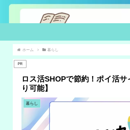
ホーム
暮らし
PR
ロス活SHOPで節約！ポイ活
り可能】
暮らし