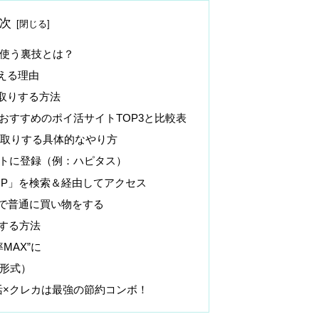
次
に使う裏技とは？
える理由
取りする方法
おすすめのポイ活サイトTOP3と比較表
重取りする具体的なやり方
イトに登録（例：ハピタス）
HOP」を検索＆経由してアクセス
Pで普通に買い物をする
する方法
MAX”に
A形式）
活×クレカは最強の節約コンボ！