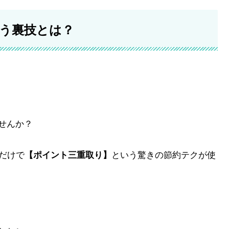
使う裏技とは？
せんか？
うだけで
【ポイント三重取り】
という驚きの節約テクが使