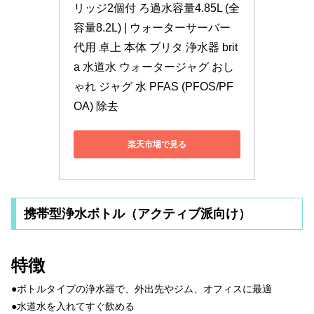
リッジ2個付 ろ過水容量4.85L (全
容量8.2L) | ウォーターサーバー 
代用 卓上 本体 ブリタ 浄水器 brit
a 水道水 ウォータージャグ おし
ゃれ ジャグ 水 PFAS (PFOS/PF
OA) 除去
楽天市場で見る
携帯型浄水ボトル（アクティブ派向け）
特徴
●ボトルタイプの浄水器で、外出先やジム、オフィスに最適
●水道水を入れてすぐ飲める