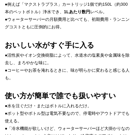
●例えば「マクストラプラス」カートリッジ1個で約150L（約300
本のペットボトル）浄水でき、
1Lあたり数円
レベル。
●ウォーターサーバーの月額費用と比べても、初期費用・ランニン
グコストともに圧倒的にお得。
おいしい水がすぐ手に入る
●活性炭やイオン交換樹脂によって、水道水の塩素臭や金属味を除
去し、まろやかな味に。
●コーヒーやお茶を淹れるときに、味が明らかに変わると感じる人
も。
使い方が簡単で誰でも扱いやすい
●水を注ぐだけ・またはボトルに入れるだけ。
●ポット型やボトル型は電気不要なので、停電時やアウトドアでも
使える。
●「冷水機能が欲しいけど、ウォーターサーバーほど大掛かりなの