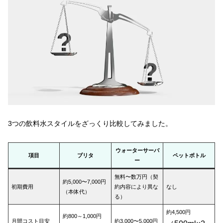
3つの飲料水スタイルをざっくり比較してみました。
ウォーターサーバ
項目
ブリタ
ペットボトル
ー
無料〜数万円（契
約5,000〜7,000円
初期費用
約内容により異な
なし
（本体代）
る）
約4,500円
約800～1,000円
月間コスト目安
約3,000〜5,000円