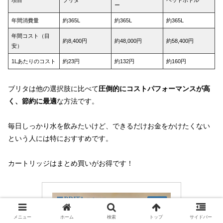
項目
ブリタ
ペットボトル
ー
年間消費量
約365L
約365L
約365L
年間コスト（目
約8,400円
約48,000円
約58,400円
安）
1Lあたりのコスト
約23円
約132円
約160円
ブリタは他の選択肢に比べて
圧倒的にコストパフォーマンスが高
く、節約に最適
な方法です。
毎日しっかり水を飲みたいけど、できるだけお金をかけたくない
という人には特におすすめです。
カートリッジはまとめ買いがお得です！
メニュー
ホーム
検索
トップ
サイドバー