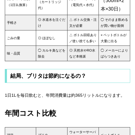
（500ml×2
（カートリッジ
（1日1L換算）
（電気代＋水代）
代）
本×30日）
◎ 水道水を注ぐだ
△ ボトル交換・注
◯ そのまま飲める
手軽さ
け
文が必要
が買い物が面倒
△ ボトル回収あり
× ペットボトルが
ごみの量
◎ ほぼなし
／使い捨ても多い
大量に出る
◯ カルキ臭などを
◎ 天然水やRO水
◯ メーカーにより
味・品質
除去
など本格派
ばらつきあり
結局、ブリタは節約になるの？
1日1Lを毎日飲むと、年間消費量は約365リットルになります。
年間コスト比較
ウォーターサーバ