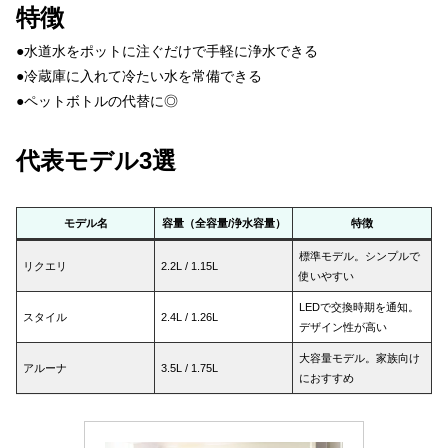
特徴
●水道水をポットに注ぐだけで手軽に浄水できる
●冷蔵庫に入れて冷たい水を常備できる
●ペットボトルの代替に◎
代表モデル
3選
モデル名
容量（全容量/浄水容量）
特徴
標準モデル。シンプルで
リクエリ
2.2L / 1.15L
使いやすい
LEDで交換時期を通知。
スタイル
2.4L / 1.26L
デザイン性が高い
大容量モデル。家族向け
アルーナ
3.5L / 1.75L
におすすめ