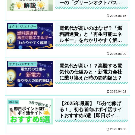
ーの「グリーンオクトパス」
とは？
2025.04.15
オクトパスエナジー
電気代が高いのはなぜ？「燃
料調達費」と「再生可能エネ
ルギー」をわかりやすく解
説！
2025.04.09
オクトパスエナジー
電気代が高い！？高騰する電
気代の仕組みと・新電力会社
に乗り換えた時の節約額は？
2025.04.02
ポイ活
【2025年最新】「5分で稼げ
る！」初心者向けポイ活サイ
トおすすめ5選【即日ポイン
トGET】
2025.03.30